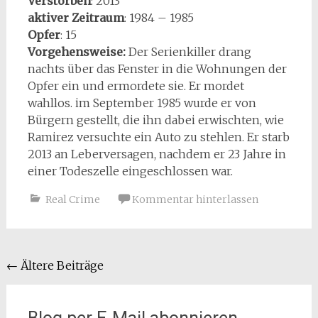
Verstorben
: 2013
aktiver Zeitraum
: 1984 – 1985
Opfer
: 15
Vorgehensweise:
Der Serienkiller drang
nachts über das Fenster in die Wohnungen der
Opfer ein und ermordete sie. Er mordet
wahllos. im September 1985 wurde er von
Bürgern gestellt, die ihn dabei erwischten, wie
Ramirez versuchte ein Auto zu stehlen. Er starb
2013 an Leberversagen, nachdem er 23 Jahre in
einer Todeszelle eingeschlossen war.
Real Crime
Kommentar hinterlassen
Beitragsnavigation
←
Ältere Beiträge