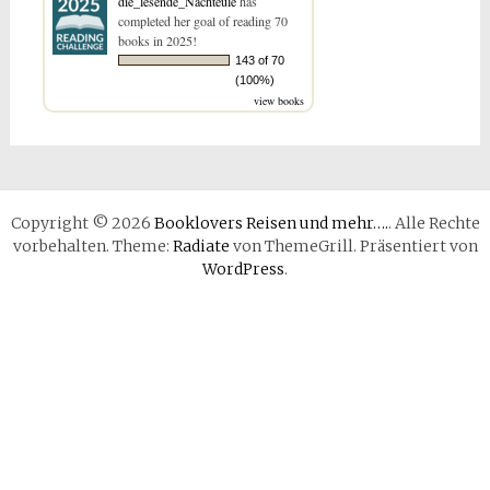
die_lesende_Nachteule
has
completed her goal of reading 70
books in 2025!
143 of 70
(100%)
view books
Copyright © 2026
Booklovers Reisen und mehr….
. Alle Rechte
vorbehalten. Theme:
Radiate
von ThemeGrill. Präsentiert von
WordPress
.