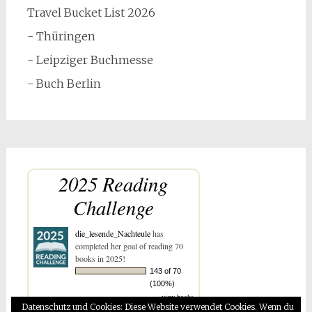
Travel Bucket List 2026
- Thüringen
- Leipziger Buchmesse
- Buch Berlin
2025 Reading
Challenge
die_lesende_Nachteule
has
completed her goal of reading 70
books in 2025!
143 of 70
(100%)
view books
Datenschutz und Cookies: Diese Website verwendet Cookies. Wenn du