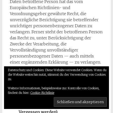
Daten betroffene Person hat das vom
Europäischen Richtlinien- und
Verordnungsgeber gewährte Recht, die
unverzügliche Berichtigung sie betreffender
unrichtiger personenbezogener Daten zu
verlangen. Ferner steht der betroffenen Person
das Recht zu, unter Berücksichtigung der
Zwecke der Verarbeitung, die
Vervollständigung unvollständiger
personenbezogener Daten — auch mittels
einer ergänzenden Erklärung — zu verlangen.
Datenschutz und Cookies: Diese Website verwendet Cookies. Wenn du
Möchte eine betroffene Person dieses
die Website weiterhin nutzt, stimmst du der Verwendung von Cookies
Berichtigungsrecht in Anspruch nehmen,
zu.
kann sie sich hierzu jederzeit an einen
Weitere Informationen, beispielsweise zur Kontrolle von Cookies,
Mitarbeiter des für die Verarbeitung
findest du hier:
Cookie-Richtlinie
Verantwortlichen wenden.
d) Recht auf Löschung (Recht auf
Vergessen werden)