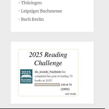
- Thüringen
- Leipziger Buchmesse
- Buch Berlin
2025 Reading
Challenge
die_lesende_Nachteule
has
completed her goal of reading 70
books in 2025!
143 of 70
(100%)
view books