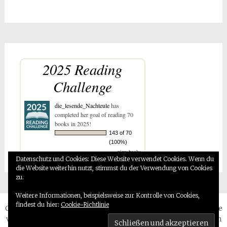
2025 Reading
Challenge
die_lesende_Nachteule
has
completed her goal of reading 70
books in 2025!
143 of 70
(100%)
view books
Datenschutz und Cookies: Diese Website verwendet Cookies. Wenn du
die Website weiterhin nutzt, stimmst du der Verwendung von Cookies
zu.
Weitere Informationen, beispielsweise zur Kontrolle von Cookies,
findest du hier:
Cookie-Richtlinie
Copyright © 2026
Booklovers Reisen und mehr….
. Alle Rechte
vorbehalten. Theme:
Radiate
von ThemeGrill. Präsentiert von