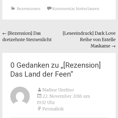
Rezensionen
Kommentar hinterlassen
Beitragsnavigation
←
[Rezension] Das
[Leseeindruck] Dark Love
dreizehnte Sternenlicht
Reihe von Estelle
Maskame
→
0 Gedanken zu „
[Rezension]
Das Land der Feen
“
Nadine Uzelino
22. November 2016 um
19:32 Uhr
Permalink