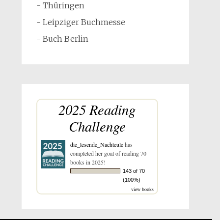
- Thüringen
- Leipziger Buchmesse
- Buch Berlin
2025 Reading
Challenge
die_lesende_Nachteule
has
completed her goal of reading 70
books in 2025!
143 of 70
(100%)
view books