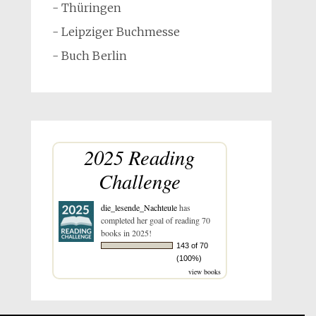
- Thüringen
- Leipziger Buchmesse
- Buch Berlin
2025 Reading
Challenge
die_lesende_Nachteule
has
completed her goal of reading 70
books in 2025!
143 of 70
(100%)
view books