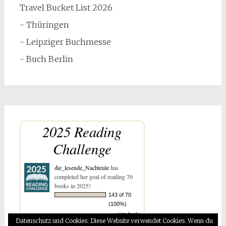
Travel Bucket List 2026
- Thüringen
- Leipziger Buchmesse
- Buch Berlin
2025 Reading
Challenge
die_lesende_Nachteule
has
completed her goal of reading 70
books in 2025!
143 of 70
(100%)
view books
Datenschutz und Cookies: Diese Website verwendet Cookies. Wenn du