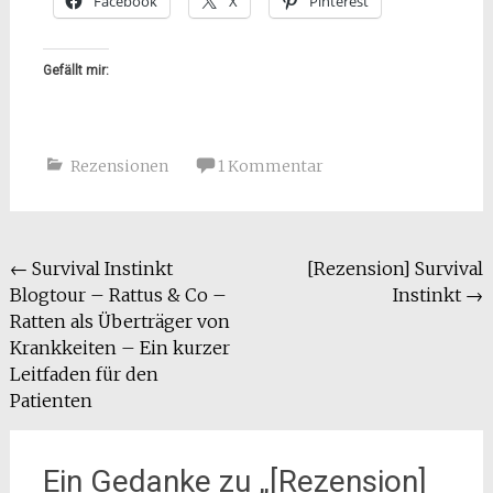
Facebook
X
Pinterest
Gefällt mir:
Rezensionen
1 Kommentar
Beitragsnavigation
←
Survival Instinkt
[Rezension] Survival
Blogtour – Rattus & Co –
Instinkt
→
Ratten als Überträger von
Krankkeiten – Ein kurzer
Leitfaden für den
Patienten
Ein Gedanke zu „
[Rezension]