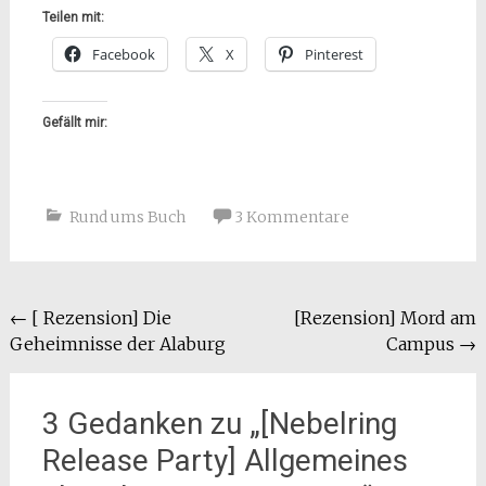
Teilen mit:
Facebook
X
Pinterest
Gefällt mir:
Rund ums Buch
3 Kommentare
Beitragsnavigation
←
[ Rezension] Die
[Rezension] Mord am
Geheimnisse der Alaburg
Campus
→
3 Gedanken zu „
[Nebelring
Release Party] Allgemeines