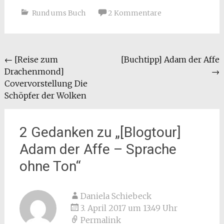
Rund ums Buch
2 Kommentare
Beitragsnavigation
←
[Reise zum
[Buchtipp] Adam der Affe
Drachenmond]
→
Covervorstellung Die
Schöpfer der Wolken
2 Gedanken zu „
[Blogtour]
Adam der Affe – Sprache
ohne Ton
“
Daniela Schiebeck
3. April 2017 um 13:49 Uhr
Permalink