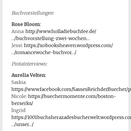
Buchvorstellungen
Rose Bloom:
Anna:
http://www.holladiebuchfee.de/
…/buchvorstellung-zwei-wochen…
Jessi:
https://xobooksheaven.wordpress.com/
…/romancewoche-buchvor…/
Protainterviews:
Aurelia Velten:
Saskia:
https://www.facebook.com/SassesReichderBuecher/
Nicole:
https://buechermomente.com/boston-
berserks/
Ingrid:
https://1001buchsherazadesbucherwelt.wordpress.c
…/unser…/