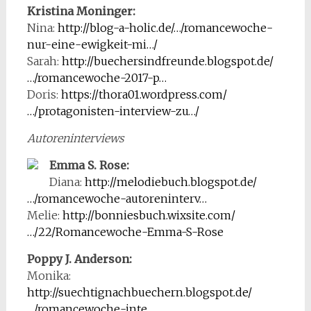
Kristina Moninger:
Nina:
http://blog-a-holic.de/…/romancewoche-
nur-eine-ewigkeit-mi…/
Sarah:
http://buechersindfreunde.blogspot.de/
…/romancewoche-2017-p…
Doris:
https://thora01.wordpress.com/
…/protagonisten-interview-zu…/
Autoreninterviews
Emma S. Rose:
Diana:
http://melodiebuch.blogspot.de/
…/romancewoche-autoreninterv…
Melie:
http://bonniesbuch.wixsite.com/
…/22/Romancewoche-Emma-S-Rose
Poppy J. Anderson:
Monika:
http://suechtignachbuechern.blogspot.de/
…/romancewoche-inte…