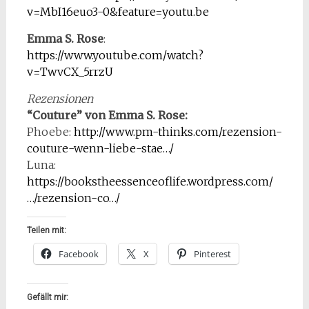
v=MbI16euo3-0&feature=youtu.be
Emma S. Rose
:
https://www.youtube.com/watch?
v=TwvCX_5rrzU
Rezensionen
“Couture” von Emma S. Rose:
Phoebe:
http://www.pm-thinks.com/rezension-
couture-wenn-liebe-stae…/
Luna:
https://bookstheessenceoflife.wordpress.com/
…/rezension-co…/
Teilen mit:
Facebook
X
Pinterest
Gefällt mir: