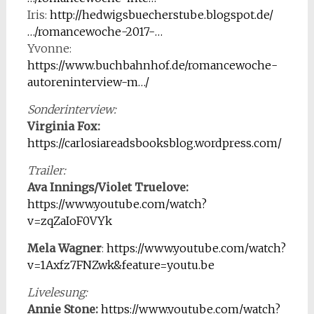
Iris:
http://hedwigsbuecherstube.blogspot.de/
…/romancewoche-2017-…
Yvonne:
https://www.buchbahnhof.de/romancewoche-
autoreninterview-m…/
Sonderinterview:
Virginia Fox:
https://carlosiareadsbooksblog.wordpress.com/
Trailer:
Ava Innings/Violet Truelove:
https://www.youtube.com/watch?
v=zqZaIoF0VYk
Mela Wagner
:
https://www.youtube.com/watch?
v=1Axfz7FNZwk&feature=youtu.be
L
ivelesung:
Annie Stone:
https://www.youtube.com/watch?