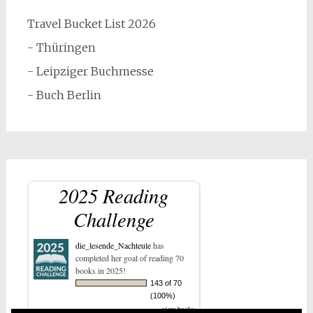
Travel Bucket List 2026
- Thüringen
- Leipziger Buchmesse
- Buch Berlin
2025 Reading
Challenge
die_lesende_Nachteule
has
completed her goal of reading 70
books in 2025!
143 of 70
(100%)
view books