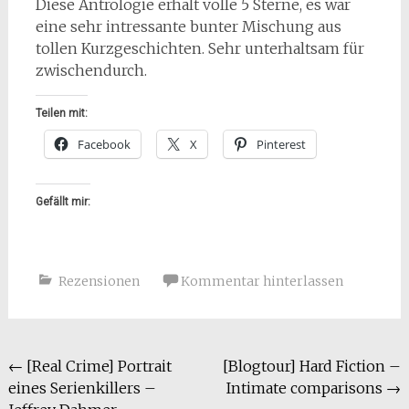
Diese Antrologie erhält volle 5 Sterne, es war
eine sehr intressante bunter Mischung aus
tollen Kurzgeschichten. Sehr unterhaltsam für
zwischendurch.
Teilen mit:
Facebook
X
Pinterest
Gefällt mir:
Rezensionen
Kommentar hinterlassen
Beitragsnavigation
←
[Real Crime] Portrait
[Blogtour] Hard Fiction –
eines Serienkillers –
Intimate comparisons
→