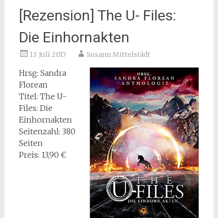
[Rezension] The U- Files:
Die Einhornakten
13. Juli 2017
Susann Mittelstädt
Hrsg: Sandra
Florean
Titel: The U-
Files: Die
Einhornakten
Seitenzahl: 380
Seiten
Preis: 13,90 €