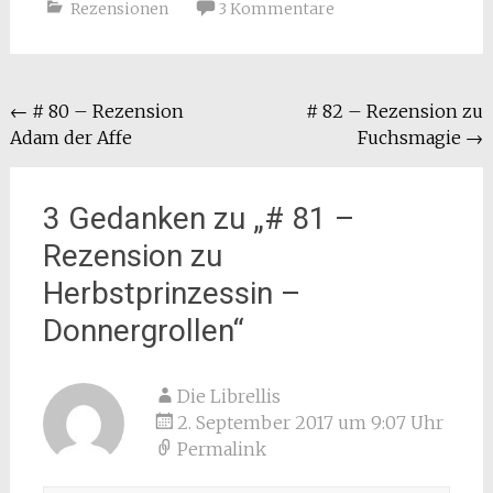
Rezensionen
3 Kommentare
Beitragsnavigation
←
# 80 – Rezension
# 82 – Rezension zu
Adam der Affe
Fuchsmagie
→
3 Gedanken zu „
# 81 –
Rezension zu
Herbstprinzessin –
Donnergrollen
“
Die Librellis
2. September 2017 um 9:07 Uhr
Permalink