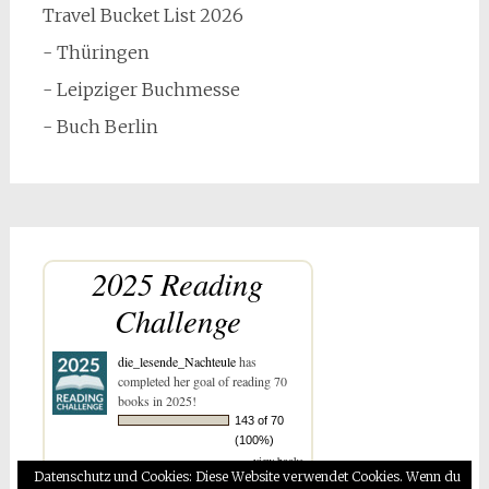
Travel Bucket List 2026
- Thüringen
- Leipziger Buchmesse
- Buch Berlin
2025 Reading
Challenge
die_lesende_Nachteule
has
completed her goal of reading 70
books in 2025!
143 of 70
(100%)
view books
Datenschutz und Cookies: Diese Website verwendet Cookies. Wenn du