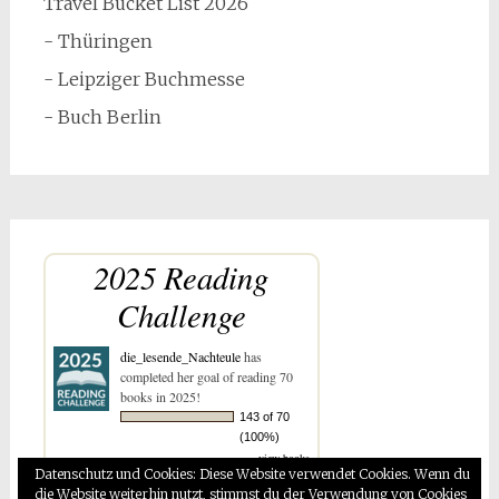
Travel Bucket List 2026
- Thüringen
- Leipziger Buchmesse
- Buch Berlin
2025 Reading
Challenge
die_lesende_Nachteule
has
completed her goal of reading 70
books in 2025!
143 of 70
(100%)
view books
Datenschutz und Cookies: Diese Website verwendet Cookies. Wenn du
die Website weiterhin nutzt, stimmst du der Verwendung von Cookies