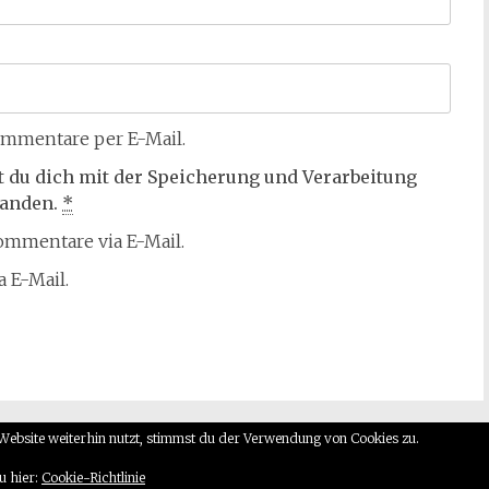
mmentare per E-Mail.
t du dich mit der Speicherung und Verarbeitung
tanden.
*
mmentare via E-Mail.
 E-Mail.
Website weiterhin nutzt, stimmst du der Verwendung von Cookies zu.
sen und mehr….
. Alle Rechte vorbehalten. Theme:
Radiate
von Them
u hier:
Cookie-Richtlinie