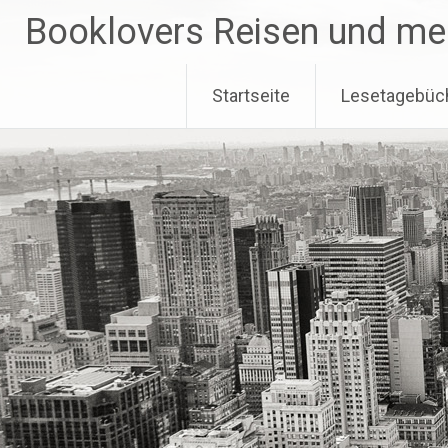
Zum
Booklovers Reisen und me
Inhalt
springen
Startseite
Lesetagebüc