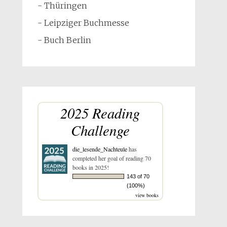
- Thüringen
- Leipziger Buchmesse
- Buch Berlin
2025 Reading
Challenge
die_lesende_Nachteule
has
completed her goal of reading 70
books in 2025!
143 of 70
(100%)
view books