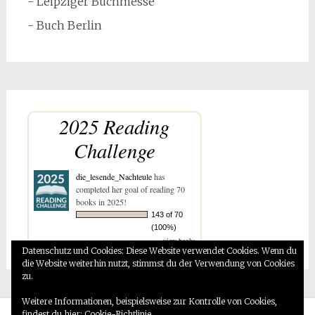
- Leipziger Buchmesse
- Buch Berlin
2025 Reading
Challenge
die_lesende_Nachteule
has
completed her goal of reading 70
books in 2025!
143 of 70
(100%)
view books
Datenschutz und Cookies: Diese Website verwendet Cookies. Wenn du
die Website weiterhin nutzt, stimmst du der Verwendung von Cookies
zu.
Weitere Informationen, beispielsweise zur Kontrolle von Cookies,
findest du hier:
Cookie-Richtlinie