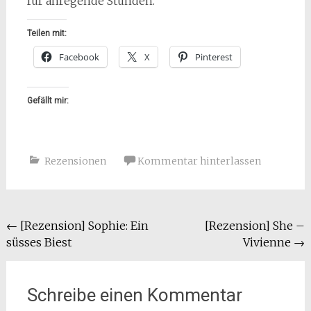
für anregende Stunden.
Teilen mit:
Facebook
X
Pinterest
Gefällt mir:
Rezensionen
Kommentar hinterlassen
Beitragsnavigation
←
[Rezension] Sophie: Ein
[Rezension] She –
süsses Biest
Vivienne
→
Schreibe einen Kommentar