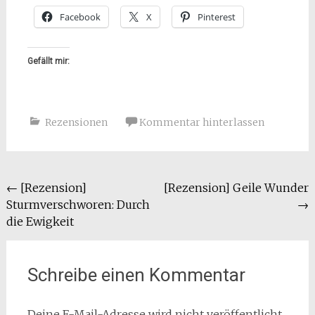
Facebook
X
Pinterest
Gefällt mir:
Rezensionen
Kommentar hinterlassen
Beitragsnavigation
←
[Rezension]
[Rezension] Geile Wunder
Sturmverschworen: Durch
→
die Ewigkeit
Schreibe einen Kommentar
Deine E-Mail-Adresse wird nicht veröffentlicht.