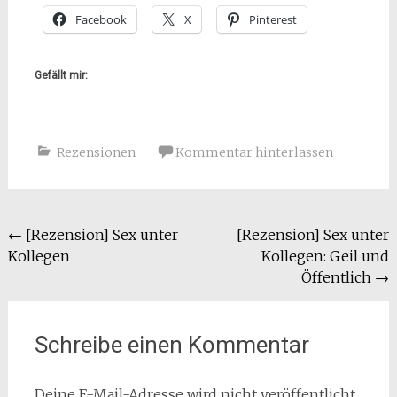
Facebook
X
Pinterest
Gefällt mir:
Rezensionen
Kommentar hinterlassen
Beitragsnavigation
←
[Rezension] Sex unter
[Rezension] Sex unter
Kollegen
Kollegen: Geil und
Öffentlich
→
Schreibe einen Kommentar
Deine E-Mail-Adresse wird nicht veröffentlicht.