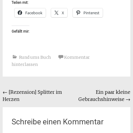
Teilen mit:
Facebook
X
Pinterest
Gefällt mir:
Rund ums Buch
Kommentar
hinterlassen
Beitragsnavigation
←
[Rezension] Splitter im
Ein paar kleine
Herzen
Gebrauchshinweise
→
Schreibe einen Kommentar