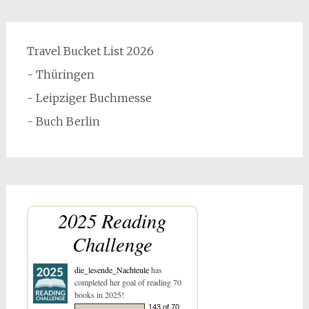
Travel Bucket List 2026
- Thüringen
- Leipziger Buchmesse
- Buch Berlin
2025 Reading
Challenge
die_lesende_Nachteule
has
completed her goal of reading 70
books in 2025!
143 of 70