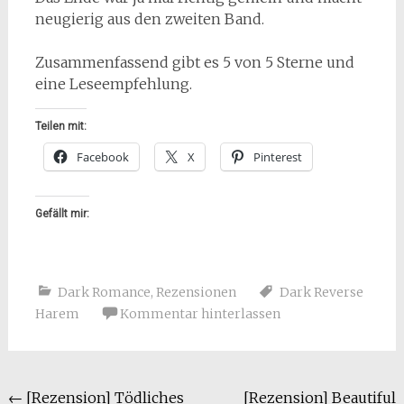
neugierig aus den zweiten Band.
Zusammenfassend gibt es 5 von 5 Sterne und
eine Leseempfehlung.
Teilen mit:
Facebook
X
Pinterest
Gefällt mir:
Dark Romance
,
Rezensionen
Dark Reverse
Harem
Kommentar hinterlassen
Beitragsnavigation
←
[Rezension] Tödliches
[Rezension] Beautiful