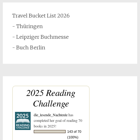
Travel Bucket List 2026
- Thüringen
- Leipziger Buchmesse
- Buch Berlin
2025 Reading
Challenge
die_lesende_Nachteule
has
completed her goal of reading 70
books in 2025!
143 of 70
(100%)