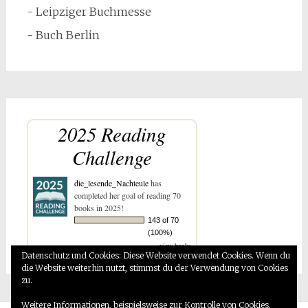
- Leipziger Buchmesse
- Buch Berlin
2025 Reading
Challenge
die_lesende_Nachteule
has
completed her goal of reading 70
books in 2025!
143 of 70
(100%)
view books
Datenschutz und Cookies: Diese Website verwendet Cookies. Wenn du
die Website weiterhin nutzt, stimmst du der Verwendung von Cookies
zu.
Weitere Informationen, beispielsweise zur Kontrolle von Cookies,