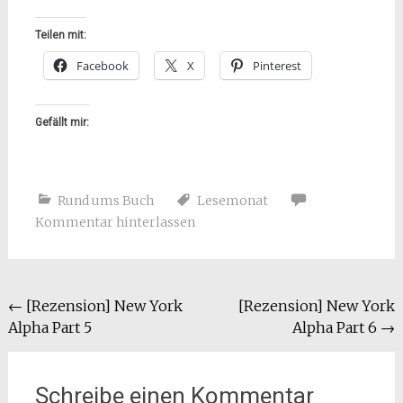
Teilen mit:
Facebook
X
Pinterest
Gefällt mir:
Rund ums Buch
Lesemonat
Kommentar hinterlassen
Beitragsnavigation
←
[Rezension] New York
[Rezension] New York
Alpha Part 5
Alpha Part 6
→
Schreibe einen Kommentar