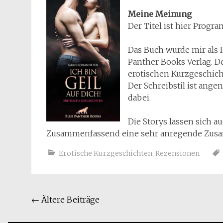
Meine Meinung
Der Titel ist hier Prog
Das Buch wurde mir als
Panther Books Verlag. 
erotischen Kurzgeschich
Der Schreibstil ist ange
dabei.
Die Storys lassen sich 
Zusammenfassend eine sehr anregende Zusamm
Erotische Kurzgeschichten
,
Rezensionen
Beitragsnavigation
←
Ältere Beiträge