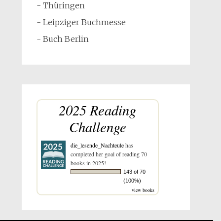
- Thüringen
- Leipziger Buchmesse
- Buch Berlin
2025 Reading
Challenge
die_lesende_Nachteule
has
completed her goal of reading 70
books in 2025!
143 of 70
(100%)
view books