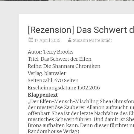
[Rezension] Das Schwert d
17. April 2016
Susann Mittelstädt
Autor: Terry Brooks
Titel: Das Schwert der Elfen
Reihe: Die Shannara Chroniken
Verlag: blanvalet
Seitenzahl: 670 Seiten
Erscheinungsdatum: 15.02.2016
Klappentext
„Der Elfen-Mensch-Mischling Shea Ohmsford l
der mysteriöse Zauberer Allanon auftaucht, 
offenbart. Shea ist der letzte Nachfahre des
mystisches Schwert führen. Und damit ist Sh
Brona aufhalten kann. Denn dieser fürchtet nu
Randomhouse Verlag)