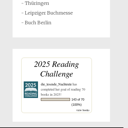
- Thüringen
- Leipziger Buchmesse
- Buch Berlin
2025 Reading
Challenge
die_lesende_Nachteule
has
completed her goal of reading 70
books in 2025!
143 of 70
(100%)
view books