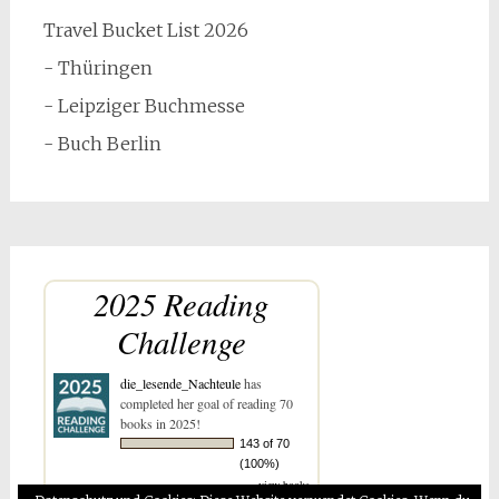
Travel Bucket List 2026
- Thüringen
- Leipziger Buchmesse
- Buch Berlin
2025 Reading
Challenge
die_lesende_Nachteule
has
completed her goal of reading 70
books in 2025!
143 of 70
(100%)
view books