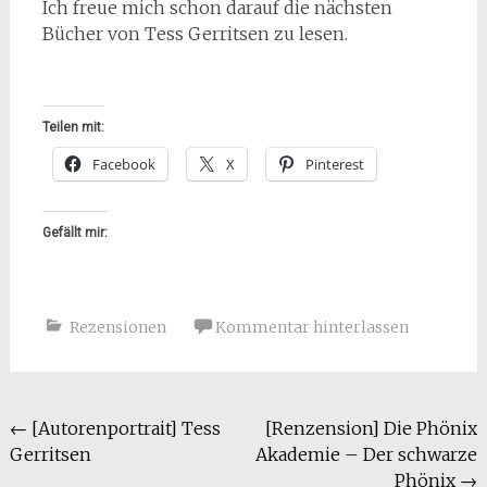
Ich freue mich schon darauf die nächsten
Bücher von Tess Gerritsen zu lesen.
Teilen mit:
Facebook
X
Pinterest
Gefällt mir:
Rezensionen
Kommentar hinterlassen
Beitragsnavigation
←
[Autorenportrait] Tess
[Renzension] Die Phönix
Gerritsen
Akademie – Der schwarze
Phönix
→