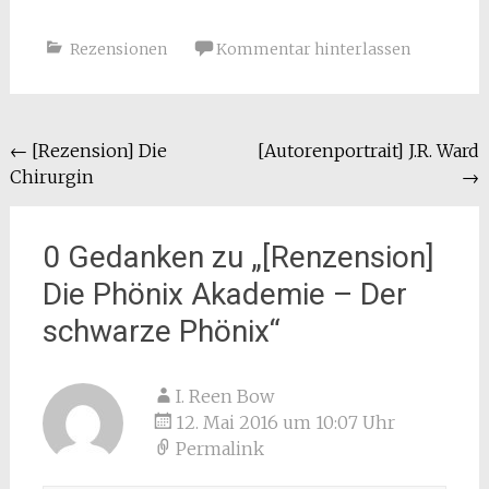
Rezensionen
Kommentar hinterlassen
Beitragsnavigation
←
[Rezension] Die
[Autorenportrait] J.R. Ward
Chirurgin
→
0 Gedanken zu „
[Renzension]
Die Phönix Akademie – Der
schwarze Phönix
“
I. Reen Bow
12. Mai 2016 um 10:07 Uhr
Permalink