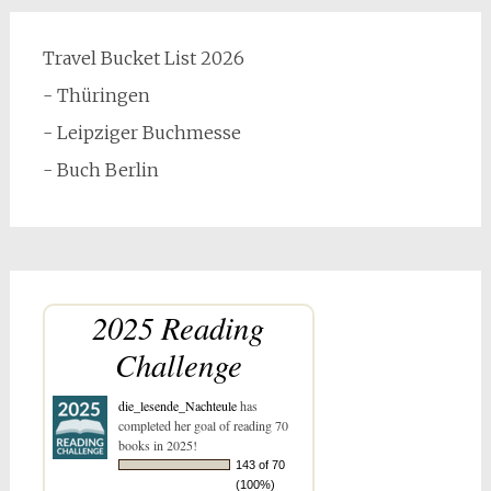
Travel Bucket List 2026
- Thüringen
- Leipziger Buchmesse
- Buch Berlin
2025 Reading
Challenge
die_lesende_Nachteule
has
completed her goal of reading 70
books in 2025!
143 of 70
(100%)