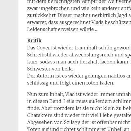
mit dem berüchtigsten Vampir der Welt verhe
zwar ungebrochen und wie kein anderer entfach
zurückkehrt. Dieser macht unerbittlich Jagd a
erwartet, dass ausgerechnet Vlads beschützen
Leidenschaft erweisen würde …
Kritik
Das Cover ist wieder traumhaft schön geworde
Schreibstil wieder abwechslungsreich und s
kurz, sodass man auch herzhaft lachen kann.
Schwester von Leila.
Der Autorin ist es wieder gelungen nahtlos an
schlüssig und folgt einen roten Faden.
Nun zum Inhalt, Vlad ist wieder immer unnahba
in diesen Band. Leila muss außerdem schlim
finde. Aber trotzdem ist sie nicht klein zu b
Charaktere sind wieder mit viel Liebe gesta
Abgesehen von Szilagy, der ist offenbar nic
Toten auf und richtet schlimmerer Unheil an 