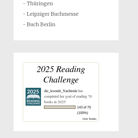
- Thüringen
- Leipziger Buchmesse
- Buch Berlin
2025 Reading
Challenge
die_lesende_Nachteule
has
completed her goal of reading 70
books in 2025!
143 of 70
(100%)
view books