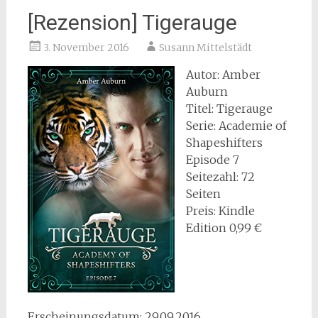
[Rezension] Tigerauge
3. November 2016
Susann Mittelstädt
Autor: Amber
Auburn
Titel: Tigerauge
Serie: Academie of
Shapeshifters
Episode 7
Seitezahl: 72
Seiten
Preis: Kindle
Edition 0,99 €
Erscheinungsdatum: 29.09.2016