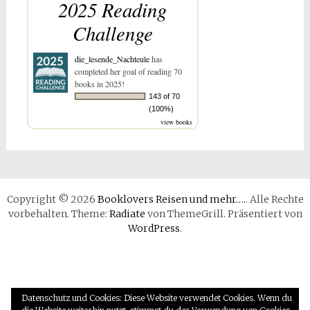
2025 Reading
Challenge
die_lesende_Nachteule
has
completed her goal of reading 70
books in 2025!
143 of 70
(100%)
view books
Copyright © 2026
Booklovers Reisen und mehr….
. Alle Rechte
vorbehalten. Theme:
Radiate
von ThemeGrill. Präsentiert von
WordPress
.
Datenschutz und Cookies: Diese Website verwendet Cookies. Wenn du