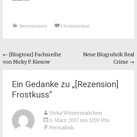
Rezensionen
1 Kommentar
Beitragsnavigation
←
[Blogtour] Fuchsreihe
Neue Blogrubrik Real
von Nicky P. Kiesow
Crime
→
Ein Gedanke zu „
[Rezension]
Frostkuss
“
Vivka Wintermädchen
6. März 2017 um 13:59 Uhr
Permalink