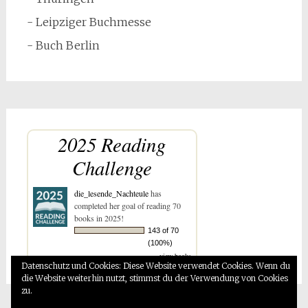
- Leipziger Buchmesse
- Buch Berlin
2025 Reading
Challenge
die_lesende_Nachteule
has
completed her goal of reading 70
books in 2025!
143 of 70
(100%)
view books
Datenschutz und Cookies: Diese Website verwendet Cookies. Wenn du
die Website weiterhin nutzt, stimmst du der Verwendung von Cookies
zu.