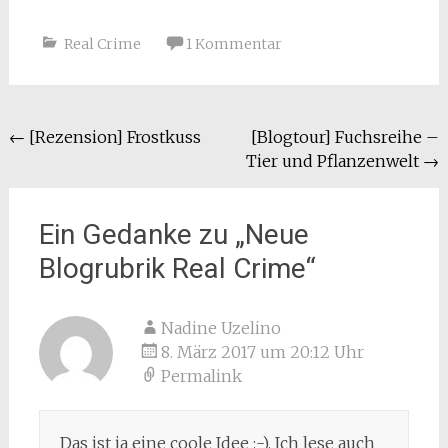
Real Crime
1 Kommentar
Beitragsnavigation
←
[Rezension] Frostkuss
[Blogtour] Fuchsreihe –
Tier und Pflanzenwelt
→
Ein Gedanke zu „
Neue
Blogrubrik Real Crime
“
Nadine Uzelino
8. März 2017 um 20:12 Uhr
Permalink
Das ist ja eine coole Idee :-). Ich lese auch