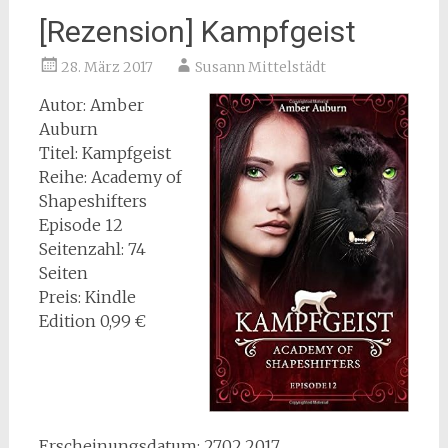
[Rezension] Kampfgeist
28. März 2017
Susann Mittelstädt
Autor: Amber
Auburn
Titel: Kampfgeist
Reihe: Academy of
Shapeshifters
Episode 12
Seitenzahl: 74
Seiten
Preis: Kindle
Edition 0,99 €
Erscheinungsdatum: 27.02.2017