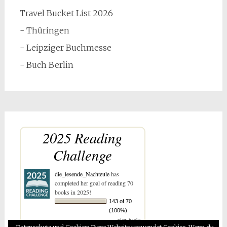
Travel Bucket List 2026
- Thüringen
- Leipziger Buchmesse
- Buch Berlin
2025 Reading
Challenge
die_lesende_Nachteule
has
completed her goal of reading 70
books in 2025!
143 of 70
(100%)
view books