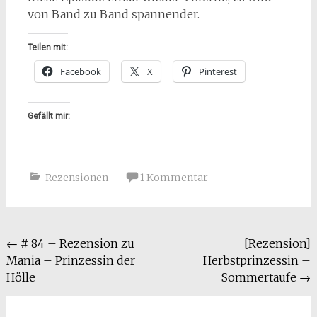
von Band zu Band spannender.
Teilen mit:
Facebook
X
Pinterest
Gefällt mir:
Rezensionen
1 Kommentar
Beitragsnavigation
←
# 84 – Rezension zu
[Rezension]
Mania – Prinzessin der
Herbstprinzessin –
Hölle
Sommertaufe
→