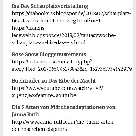
Isa Day Schauplatzvortstellung
https://diabooks78.blogspot.de/2018/02/schauplatz-
bis-das-eis-bricht-der-weg.html?m=1
https://franzis-
lesewelt.blogspot.de/2018/02/fantasywoche-
schauplatz-zu-bis-das-eis.html
Rose Snow Bloggerstatements
https://m.facebook.com/story.php?
story_fbid=2017055045173843&id=1527363734142979
Buchtrailer zu Das Erbe der Macht
https://www.youtube.com/watch?v=vlV-
xQenzJw&feature=youtu.be
Die 5 Arten von Märchenadaptationen von
Janna Ruth
http://www.janna-ruth.com/die-fuenf-arten-
der-maerchenadaption/