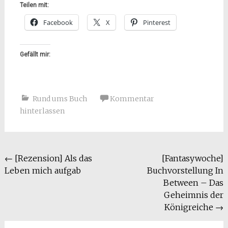
Teilen mit:
Facebook
X
Pinterest
Gefällt mir:
Rund ums Buch
Kommentar
hinterlassen
Beitragsnavigation
←
[Rezension] Als das
[Fantasywoche]
Leben mich aufgab
Buchvorstellung In
Between – Das
Geheimnis der
Königreiche
→