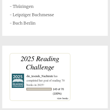
- Thüringen
- Leipziger Buchmesse
- Buch Berlin
2025 Reading
Challenge
die_lesende_Nachteule
has
completed her goal of reading 70
books in 2025!
143 of 70
(100%)
view books