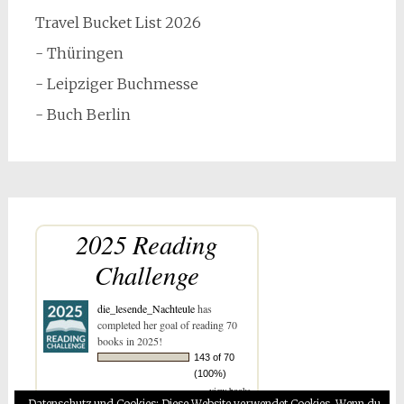
Travel Bucket List 2026
- Thüringen
- Leipziger Buchmesse
- Buch Berlin
2025 Reading
Challenge
die_lesende_Nachteule
has
completed her goal of reading 70
books in 2025!
143 of 70
(100%)
view books
Datenschutz und Cookies: Diese Website verwendet Cookies. Wenn du