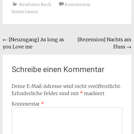
Rund ums Buch
Kommentar
hinterlassen
Beitragsnavigation
←
[Neuzugang] As long as
[Rezension] Nachts am
you Love me
Fluss
→
Schreibe einen Kommentar
Deine E-Mail-Adresse wird nicht veröffentlicht.
Erforderliche Felder sind mit
*
markiert
Kommentar
*