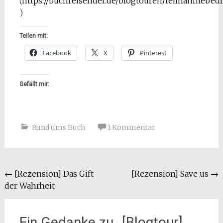
(
https://buchreisender.de/blogtouren/teilnahmebe
)
Teilen mit:
Facebook
X
Pinterest
Gefällt mir:
Rund ums Buch
1 Kommentar
Beitragsnavigation
←
[Rezension] Das Gift
[Rezension] Save us
→
der Wahrheit
Ein Gedanke zu „
[Blogtour]