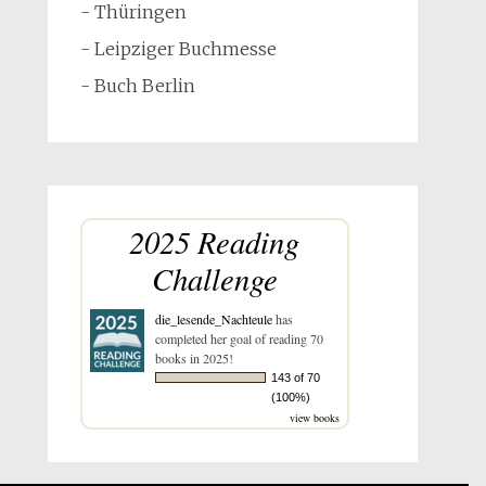
- Thüringen
- Leipziger Buchmesse
- Buch Berlin
2025 Reading
Challenge
die_lesende_Nachteule
has
completed her goal of reading 70
books in 2025!
143 of 70
(100%)
view books