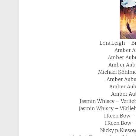
Lora Leigh – Br
Amber Au
Amber Aubu
Amber Aubu
Michael Köhlme
Amber Aubu
Amber Aub
Amber Au
Jasmin Whiscy – Verlie
Jasmin Whiscy – VErlie
I.Reen Bow –
I.Reen Bow –
Nicky p. Kieso