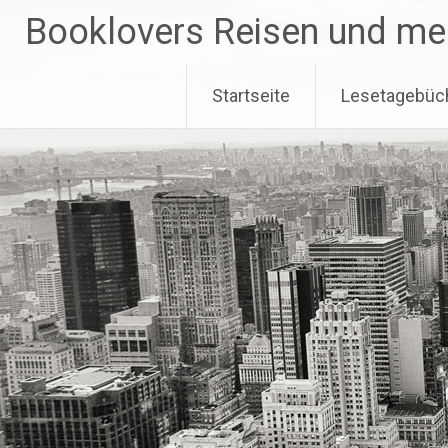
Zum
Booklovers Reisen und me
Inhalt
springen
Startseite
Lesetagebüc