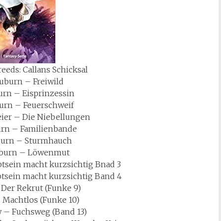
eeds: Callans Schicksal
burn – Freiwild
rn – Eisprinzessin
rn – Feuerschweif
ier – Die Niebellungen
rn – Familienbande
urn – Sturmhauch
burn – Löwenmut
btsein macht kurzsichtig Bnad 3
btsein macht kurzsichtig Band 4
 Der Rekrut (Funke 9)
 Machtlos (Funke 10)
w – Fuchsweg (Band 13)