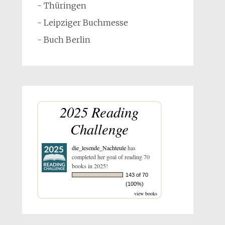
- Thüringen
- Leipziger Buchmesse
- Buch Berlin
2025 Reading
Challenge
die_lesende_Nachteule
has
completed her goal of reading 70
books in 2025!
143 of 70
(100%)
view books