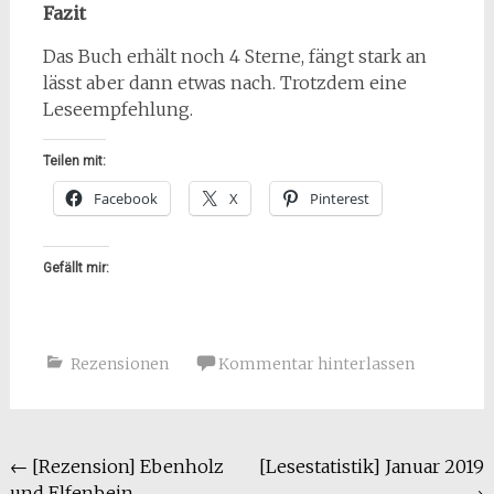
Fazit
Das Buch erhält noch 4 Sterne, fängt stark an
lässt aber dann etwas nach. Trotzdem eine
Leseempfehlung.
Teilen mit:
Facebook
X
Pinterest
Gefällt mir:
Rezensionen
Kommentar hinterlassen
Beitragsnavigation
←
[Rezension] Ebenholz
[Lesestatistik] Januar 2019
und Elfenbein
→