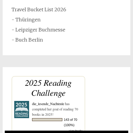
Travel Bucket List 2026
- Thüringen
- Leipziger Buchmesse
- Buch Berlin
2025 Reading
Challenge
die_lesende_Nachteule
has
completed her goal of reading 70
books in 2025!
143 of 70
(100%)
view books