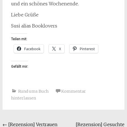
und ein schönes Wochenende.
Liebe Grüße
Susi alias Booklovers
Teilen mit:
Facebook
X
Pinterest
Gefällt mir:
Rund ums Buch
Kommentar
hinterlassen
Beitragsnavigation
←
[Rezension] Vertrauen
[Rezension] Gesuchte