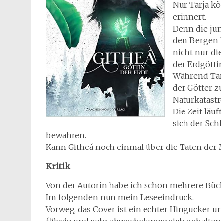
Nur Tarja kö
erinnert.
Denn die jun
den Bergen 
nicht nur di
der Erdgötti
Während Tar
der Götter z
Naturkatast
Die Zeit läu
sich der Sc
bewahren.
Kann Githeá noch einmal über die Taten de
Kritik
Von der Autorin habe ich schon mehrere Büche
Im folgenden nun mein Leseeindruck.
Vorweg, das Cover ist ein echter Hingucker un