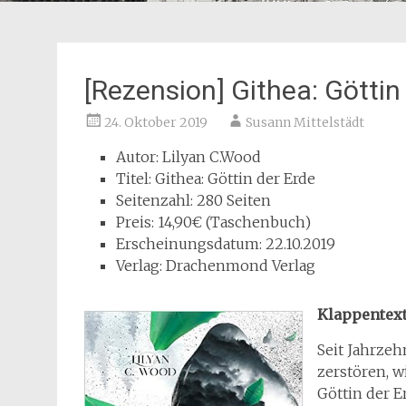
[Rezension] Githea: Göttin
24. Oktober 2019
Susann Mittelstädt
Autor: Lilyan C.Wood
Titel: Githea: Göttin der Erde
Seitenzahl: 280 Seiten
Preis: 14,90€ (Taschenbuch)
Erscheinungsdatum: 22.10.2019
Verlag: Drachenmond Verlag
Klappentex
Seit Jahrzeh
zerstören, 
Göttin der E