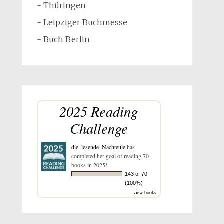
- Thüringen
- Leipziger Buchmesse
- Buch Berlin
2025 Reading
Challenge
die_lesende_Nachteule
has
completed her goal of reading 70
books in 2025!
143 of 70
(100%)
view books