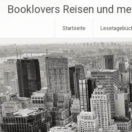
Zum
Booklovers Reisen und me
Inhalt
springen
Startseite
Lesetagebüc