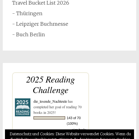
Travel Bucket List 2026
- Thüringen
- Leipziger Buchmesse
- Buch Berlin
2025 Reading
Challenge
die_lesende_Nachteule
has
completed her goal of reading 70
books in 2025!
143 of 70
(100%)
view books
Datenschutz und Cookies: Diese Website verwendet Cookies. Wenn du