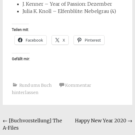
J. Kenner – Year of Passion: Dezember
Julia K. Knoll – Elfenblüte: Nebelgrau (4)
Teilen mit:
Facebook
X
Pinterest
Gefällt mir:
Rund ums Buch
Kommentar
hinterlassen
Beitragsnavigation
←
[Buchvorstellung] The
Happy New Year 2020
→
A-Files