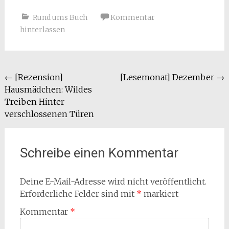
Rund ums Buch
Kommentar
hinterlassen
Beitragsnavigation
←
[Rezension]
[Lesemonat] Dezember
→
Hausmädchen: Wildes
Treiben Hinter
verschlossenen Türen
Schreibe einen Kommentar
Deine E-Mail-Adresse wird nicht veröffentlicht.
Erforderliche Felder sind mit
*
markiert
Kommentar
*