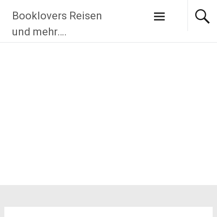
Zum
Booklovers Reisen
Inhalt
springen
und mehr….